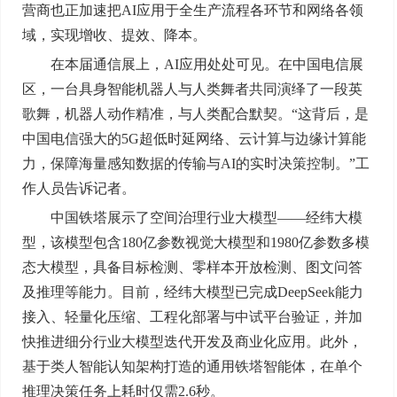
营商也正加速把AI应用于全生产流程各环节和网络各领
域，实现增收、提效、降本。
在本届通信展上，AI应用处处可见。在中国电信展
区，一台具身智能机器人与人类舞者共同演绎了一段英
歌舞，机器人动作精准，与人类配合默契。“这背后，是
中国电信强大的5G超低时延网络、云计算与边缘计算能
力，保障海量感知数据的传输与AI的实时决策控制。”工
作人员告诉记者。
中国铁塔展示了空间治理行业大模型——经纬大模
型，该模型包含180亿参数视觉大模型和1980亿参数多模
态大模型，具备目标检测、零样本开放检测、图文问答
及推理等能力。目前，经纬大模型已完成DeepSeek能力
接入、轻量化压缩、工程化部署与中试平台验证，并加
快推进细分行业大模型迭代开发及商业化应用。此外，
基于类人智能认知架构打造的通用铁塔智能体，在单个
推理决策任务上耗时仅需2.6秒。