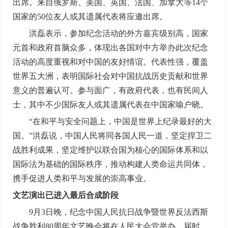
出席。来自俄罗斯、美国、英国、法国、加拿大等14个
国家的50位友人或其遗属代表将应邀出席。
洪磊表示，参加纪念活动的外方嘉宾级别高，国家
元首和政府首脑众多，体现出各国对中方举办此次纪念
活动的高度重视和对中国的友好情谊。代表性强，覆盖
世界五大洲，表明国际社会对中国抗战历史贡献和世界
意义的普遍认可。参与面广，有政府代表，也有民间人
士，其中不少国际友人或其遗属代表在中国家喻户晓。
“在和平与安全问题上，中国是世界上纪录最好的大
国。”洪磊说，中国人民将同各国人民一道，坚定捍卫二
战胜利成果，坚定维护以联合国为核心的国际体系和以
国际法为基础的国际秩序，推动构建人类命运共同体，
携手促进人类和平与发展的崇高事业。
文艺演出已进入最后合成阶段
9月3日晚，纪念中国人民抗日战争暨世界反法西斯
战争胜利80周年文艺晚会将在人民大会堂举办。届时，