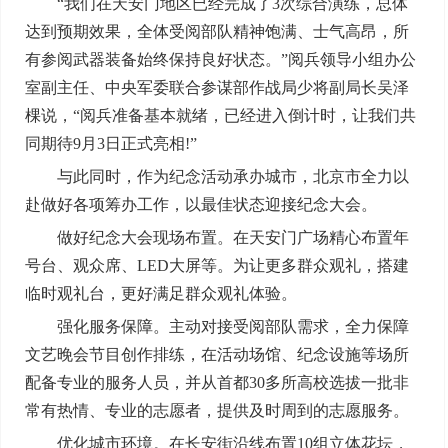
“我们在天安门地区已经完成了3次综合演练，总体
达到预期效果，全体受阅部队精神饱满、士气高昂，所
有参阅武器装备始终保持良好状态。”阅兵领导小组办公
室副主任、中央军委联合参谋部作战局少将副局长吴泽
棵说，“阅兵准备基本就绪，已经进入倒计时，让我们共
同期待9月3日正式亮相!”
与此同时，作为纪念活动承办城市，北京市全力以
赴做好各项筹办工作，以最佳状态迎接纪念大会。
做好纪念大会现场布置。在天安门广场精心布置年
号台、观众席、LED大屏等。为让更多群众观礼，搭建
临时观礼台，更好满足群众观礼体验。
强化服务保障。主动对接受阅部队需求，全力保障
文艺晚会节目创作排练，在活动场馆、纪念设施等场所
配备专业的服务人员，并从首都30多所高校选拔一批非
常有热情、专业的志愿者，提供及时周到的志愿服务。
优化城市环境。在长安街沿线布置10组立体花坛，