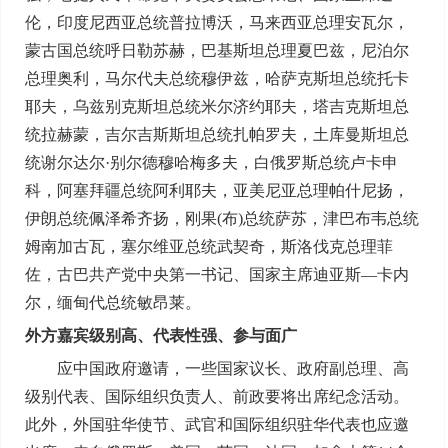
伦，印度尼西亚总统普拉博沃，马来西亚总理安瓦尔，
蒙古国总统呼日勒苏赫，巴基斯坦总理夏巴兹，尼泊尔
总理奥利，马尔代夫总统穆伊兹，哈萨克斯坦总统托卡
耶夫，乌兹别克斯坦总统米尔济约耶夫，塔吉克斯坦总
统拉赫蒙，吉尔吉斯斯坦总统扎帕罗夫，土库曼斯坦总
统谢尔达尔·别尔德穆哈梅多夫，白俄罗斯总统卢卡申
科，阿塞拜疆总统阿利耶夫，亚美尼亚总理帕什尼扬，
伊朗总统佩泽希齐扬，刚果(布)总统萨苏，津巴布韦总统
姆南加古瓦，塞尔维亚总统武契奇，斯洛伐克总理菲
佐，古巴共产党中央第一书记、国家主席迪亚斯—卡内
尔，缅甸代总统敏昂莱。
外方嘉宾级别高、代表性强、参与面广
应中国政府邀请，一些国家议长、政府副总理、高
级别代表、国际组织负责人、前政要将出席纪念活动。
此外，外国驻华使节、武官和国际组织驻华代表也应邀