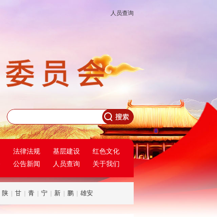
人员查询
民
法律法规
基层建设
红色文化
务
公告新闻
人员查询
关于我们
陕
甘
青
宁
新
鹏
雄安
|
|
|
|
|
|