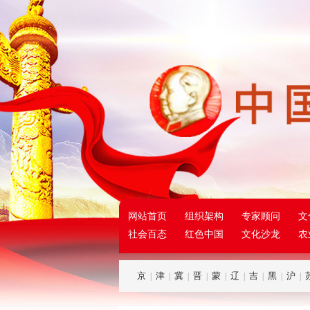
网站首页
组织架构
专家顾问
文
社会百态
红色中国
文化沙龙
农
京
津
冀
晋
蒙
辽
吉
黑
沪
|
|
|
|
|
|
|
|
|