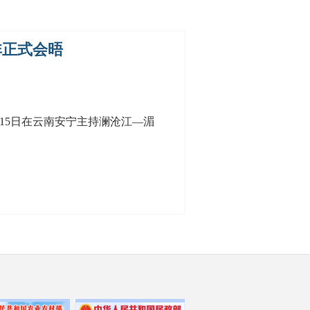
非正式会晤
至15日在云南安宁主持澜沧江—湄