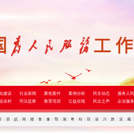
化建设
社会新闻
聚焦案件
案例分析
民生动态
服务人
业农村
司法监察
教育培训
公益在线
民企之声
企业服
苏
浙
皖
闽
赣
鲁
豫
鄂
湘
粤
桂
琼
渝
川
黔
滇
藏
|
|
|
|
|
|
|
|
|
|
|
|
|
|
|
|
|