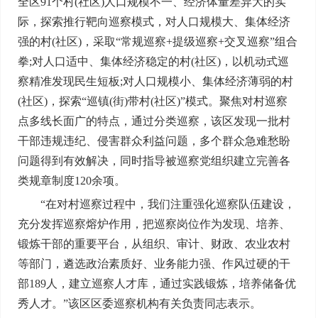
全区91个村(社区)人口规模不一、经济体量差异大的实
际，探索推行靶向巡察模式，对人口规模大、集体经济
强的村(社区)，采取“常规巡察+提级巡察+交叉巡察”组合
拳;对人口适中、集体经济稳定的村(社区)，以机动式巡
察精准发现民生短板;对人口规模小、集体经济薄弱的村
(社区)，探索“巡镇(街)带村(社区)”模式。聚焦对村巡察
点多线长面广的特点，通过分类巡察，该区发现一批村
干部违规违纪、侵害群众利益问题，多个群众急难愁盼
问题得到有效解决，同时指导被巡察党组织建立完善各
类规章制度120余项。
“在对村巡察过程中，我们注重强化巡察队伍建设，
充分发挥巡察熔炉作用，把巡察岗位作为发现、培养、
锻炼干部的重要平台，从组织、审计、财政、农业农村
等部门，遴选政治素质好、业务能力强、作风过硬的干
部189人，建立巡察人才库，通过实践锻炼，培养储备优
秀人才。”该区区委巡察机构有关负责同志表示。