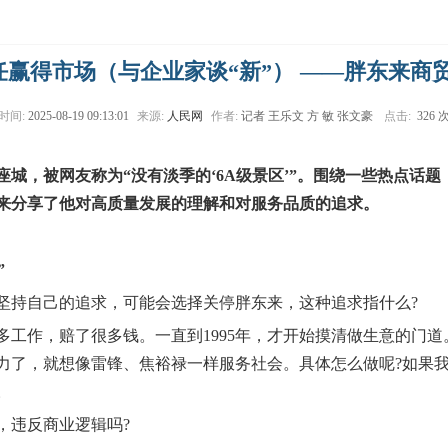
赢得市场（与企业家谈“新”） ——胖东来商
时间:
2025-08-19 09:13:01
来源:
人民网
作者:
记者 王乐文 方 敏 张文豪
点击:
326 
城，被网友称为“没有淡季的‘6A级景区’”。围绕一些热点话
来分享了他对高质量发展的理解和对服务品质的追求。
”
持自己的追求，可能会选择关停胖东来，这种追求指什么?
作，赔了很多钱。一直到1995年，才开始摸清做生意的门道
力了，就想像雷锋、焦裕禄一样服务社会。具体怎么做呢?如果
。
违反商业逻辑吗?