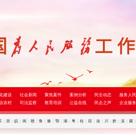
化建设
社会新闻
聚焦案件
案例分析
民生动态
服务人
业农村
司法监察
教育培训
公益在线
民企之声
企业服
苏
浙
皖
闽
赣
鲁
豫
鄂
湘
粤
桂
琼
渝
川
黔
滇
藏
|
|
|
|
|
|
|
|
|
|
|
|
|
|
|
|
|