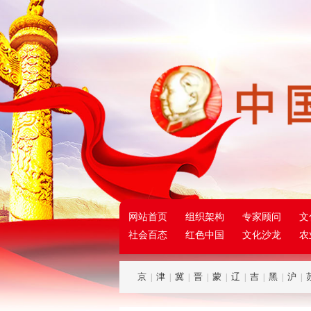
网站首页
组织架构
专家顾问
文
社会百态
红色中国
文化沙龙
农
京
津
冀
晋
蒙
辽
吉
黑
沪
|
|
|
|
|
|
|
|
|