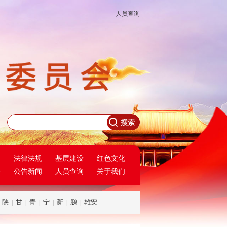
人员查询
民
法律法规
基层建设
红色文化
务
公告新闻
人员查询
关于我们
陕
甘
青
宁
新
鹏
雄安
|
|
|
|
|
|