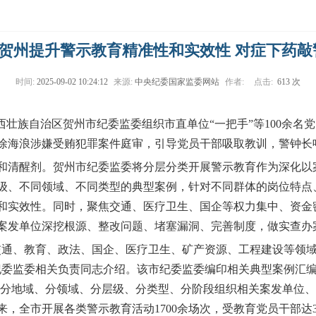
贺州提升警示教育精准性和实效性 对症下药敲
时间:
2025-09-02 10:24:12
来源:
中央纪委国家监委网站
作者:
点击:
613 次
壮族自治区贺州市纪委监委组织市直单位“一把手”等100余名
徐海浪涉嫌受贿犯罪案件庭审，引导党员干部吸取教训，警钟长
醒剂。贺州市纪委监委将分层分类开展警示教育作为深化以案
级、不同领域、不同类型的典型案例，针对不同群体的岗位特点
和实效性。同时，聚焦交通、医疗卫生、国企等权力集中、资金
案发单位深挖根源、整改问题、堵塞漏洞、完善制度，做实查办案
、教育、政法、国企、医疗卫生、矿产资源、工程建设等领域
纪委监委相关负责同志介绍。该市纪委监委编印相关典型案例汇编
动，分地域、分领域、分层级、分类型、分阶段组织相关案发单位
，全市开展各类警示教育活动1700余场次，受教育党员干部达