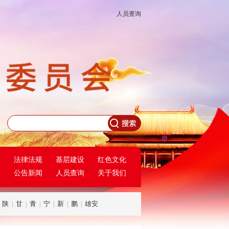
人员查询
民
法律法规
基层建设
红色文化
务
公告新闻
人员查询
关于我们
陕
甘
青
宁
新
鹏
雄安
|
|
|
|
|
|