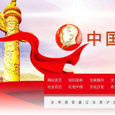
网站首页
组织架构
专家顾问
文
社会百态
红色中国
文化沙龙
农
京
津
冀
晋
蒙
辽
吉
黑
沪
|
|
|
|
|
|
|
|
|