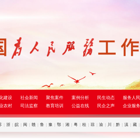
化建设
社会新闻
聚焦案件
案例分析
民生动态
服务人
业农村
司法监察
教育培训
公益在线
民企之声
企业服
苏
浙
皖
闽
赣
鲁
豫
鄂
湘
粤
桂
琼
渝
川
黔
滇
藏
|
|
|
|
|
|
|
|
|
|
|
|
|
|
|
|
|