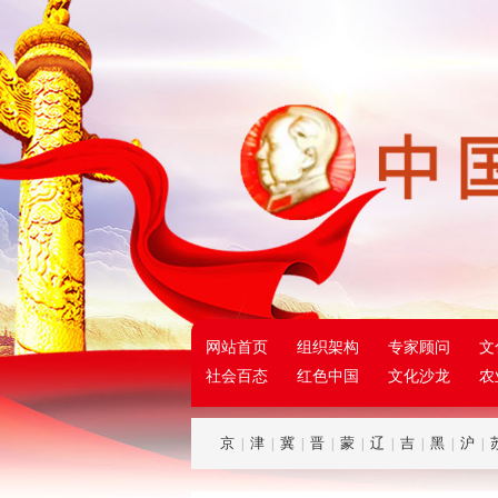
网站首页
组织架构
专家顾问
文
社会百态
红色中国
文化沙龙
农
京
津
冀
晋
蒙
辽
吉
黑
沪
|
|
|
|
|
|
|
|
|