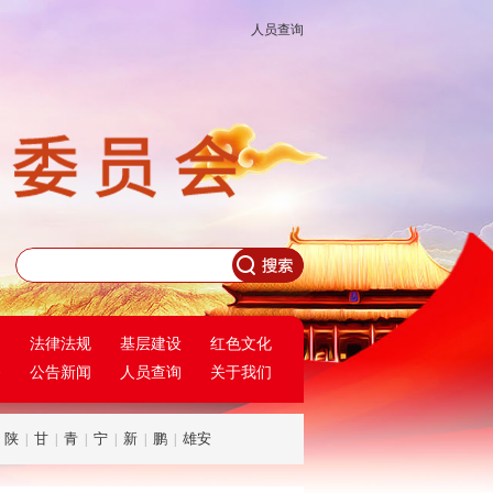
人员查询
民
法律法规
基层建设
红色文化
务
公告新闻
人员查询
关于我们
陕
甘
青
宁
新
鹏
雄安
|
|
|
|
|
|