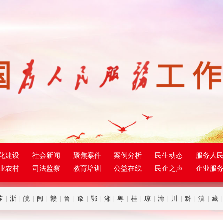
化建设
社会新闻
聚焦案件
案例分析
民生动态
服务人
业农村
司法监察
教育培训
公益在线
民企之声
企业服
苏
浙
皖
闽
赣
鲁
豫
鄂
湘
粤
桂
琼
渝
川
黔
滇
藏
|
|
|
|
|
|
|
|
|
|
|
|
|
|
|
|
|